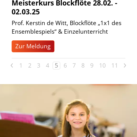
Meisterkurs Blockflöte 28.02. -
02.03.25
Prof. Kerstin de Witt, Blockflöte „1x1 des
Ensemblespiels“ & Einzelunterricht
Zur Meldung
<
>
1
2
3
4
5
6
7
8
9
10
11