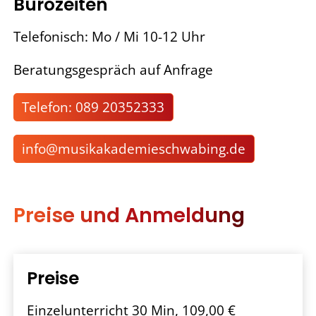
Bürozeiten
Telefonisch: Mo / Mi 10-12 Uhr
Beratungsgespräch auf Anfrage
Telefon: 089 20352333
nf
m
s
k
k
d
m
schw
b
ng
d
Preise und Anmeldung
Preise
Einzelunterricht 30 Min, 109,00 €