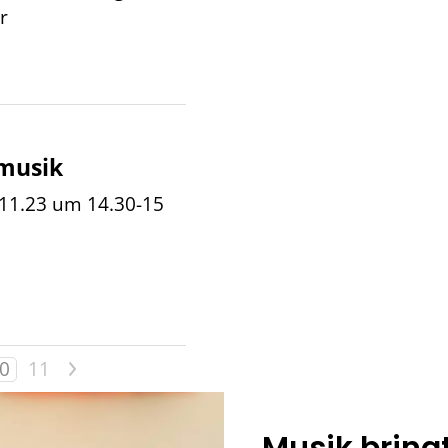
r
musik
11.23 um 14.30-15
>
0
11
Musik bring