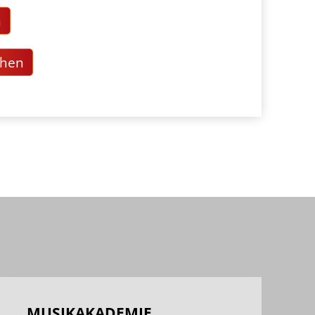
n
chen
MUSIKAKADEMIE