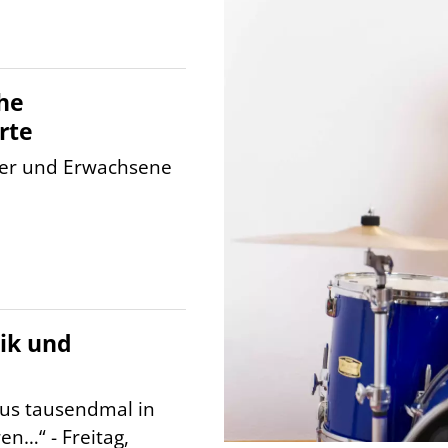
he
rte
der und Erwachsene
ik und
tus tausendmal in
n…“ - Freitag,