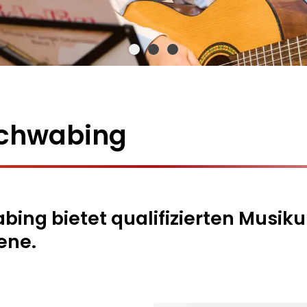
chwabing
ng bietet qualifizierten Musikun
ene.