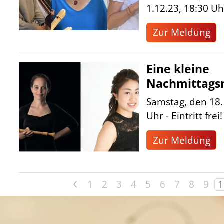
1.12.23, 18:30 Uh
Zur Meldung
Eine kleine
Nachmittags
Samstag, den 18.
Uhr - Eintritt frei!
Zur Meldung
<
1
2
3
4
5
6
7
8
9
1