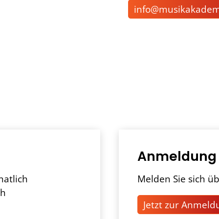
nf
m
s
k
k
d
Anmeldung
natlich
Melden Sie sich üb
ch
Jetzt zur Anmeld