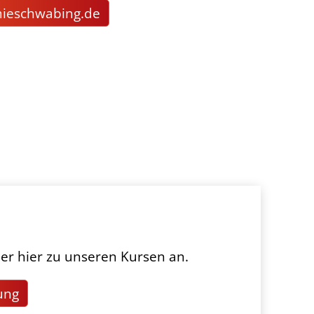
m
schw
b
ng
d
er hier zu unseren Kursen an.
ung