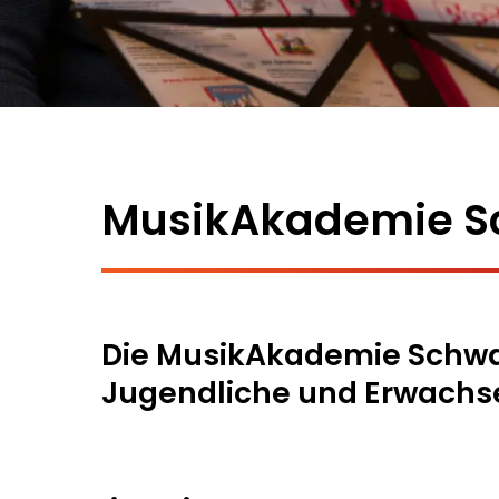
MusikAkademie S
Die MusikAkademie Schwabi
Jugendliche und Erwachs