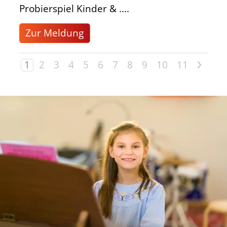
Probierspiel Kinder & ....
Zur Meldung
>
1
2
3
4
5
6
7
8
9
10
11