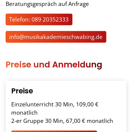
Beratungsgespräch auf Anfrage
Telefon: 089 20352333
nf
m
s
k
k
d
m
schw
b
ng
d
Preise und Anmeldung
Preise
Einzelunterricht 30 Min, 109,00 €
monatlich
2-er Gruppe 30 Min, 67,00 € monatlich