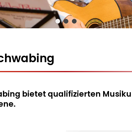
chwabing
ng bietet qualifizierten Musikun
ene.