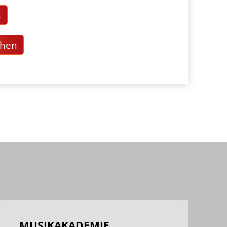
n
chen
MUSIKAKADEMIE