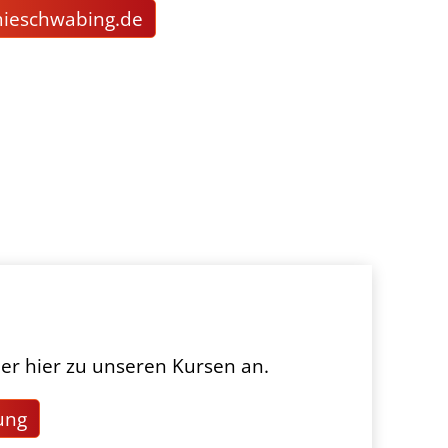
m
schw
b
ng
d
er hier zu unseren Kursen an.
ung