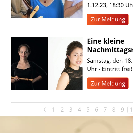
1.12.23, 18:30 Uh
Zur Meldung
Eine kleine
Nachmittags
Samstag, den 18.
Uhr - Eintritt frei!
Zur Meldung
<
1
2
3
4
5
6
7
8
9
1