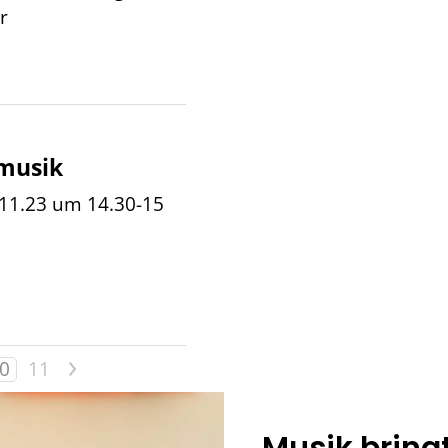
r
musik
11.23 um 14.30-15
>
0
11
Musik bring