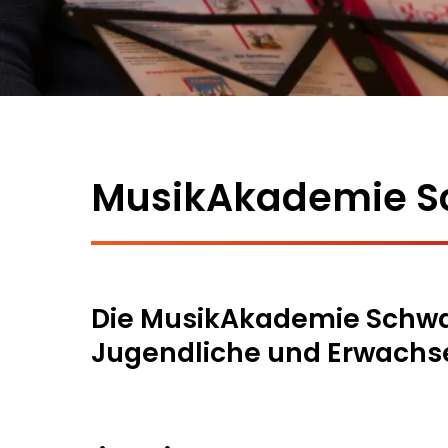
MusikAkademie S
Die MusikAkademie Schwabi
Jugendliche und Erwachs