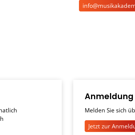
nf
m
s
k
k
d
Anmeldung
natlich
Melden Sie sich üb
ch
Jetzt zur Anmeld