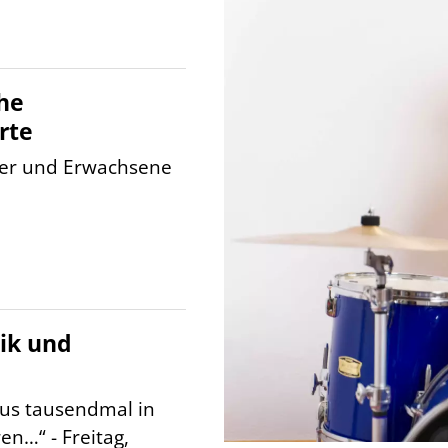
he
rte
der und Erwachsene
ik und
tus tausendmal in
n…“ - Freitag,