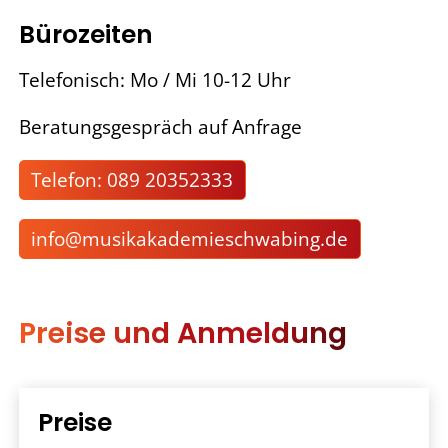
Bürozeiten
Telefonisch: Mo / Mi 10-12 Uhr
Beratungsgespräch auf Anfrage
Telefon: 089 20352333
nf
m
s
k
k
d
m
schw
b
ng
d
Preise und Anmeldung
Preise