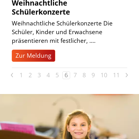
Weihnachtliche
Schülerkonzerte
Weihnachtliche Schülerkonzerte Die
Schüler, Kinder und Erwachsene
präsentieren mit festlicher, ....
Zur Meldung
<
>
1
2
3
4
5
6
7
8
9
10
11